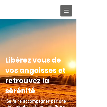
Libérez vous de
vos angoisses et
retrouvez la
sérénité
Se faire accompagner par une