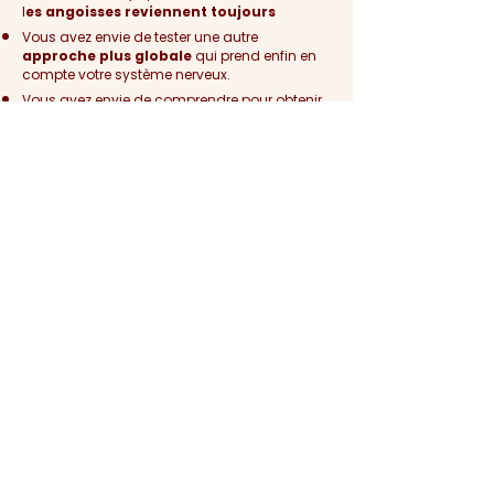
l
es angoisses reviennent toujours
Vous avez envie de tester une autre
approche plus globale
qui prend enfin en
compte votre système nerveux.
Vous avez envie de comprendre pour obtenir
des
résultats durables
Vous êtes
déterminé·e
à vous investir pour
faire
changer les choses
Prendre rendez-vous
Karl
« Merci Bénédicte pour votre